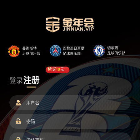
送
18
元
注册
登录